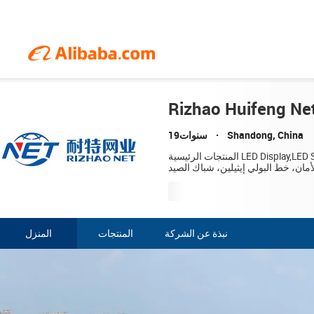
Rizhao Huifeng Net
19سنوات
Shandong, China
المنتجات الرئيسية LED Display,LED Screen,LED Video Wall,Digital Billboard,COB LED Displayشبكة المقطورة، شبكة الرياضة، شبكة
أمان، خط البولي إيثيلين، شباك الصيد
نبذة عن الشركة
المنتجات
المنزل