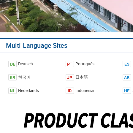
Multi-Language Sites
DE
PT
ES
Deutsch
Português
KR
JP
AR
한국어
日本語
NL
ID
HE
Nederlands
Indonesian